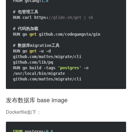
FROM golang:
1.8
# 包管理工具
RUN curl https:
//glide.sh/get | sh  
# 代码热加载    
RUN go 
get
 github.com/codegangsta/gin  

# 数据库migration工具
RUN go 
get
 -u -d 
github.com/mattes/migrate/cli 
github.com/lib/pq

RUN go build -tags 
'postgres'
 -o 
/usr/local/bin/migrate 
发布数据库 base image
Dockerfile如下：
FROM
 postgres:
9.6