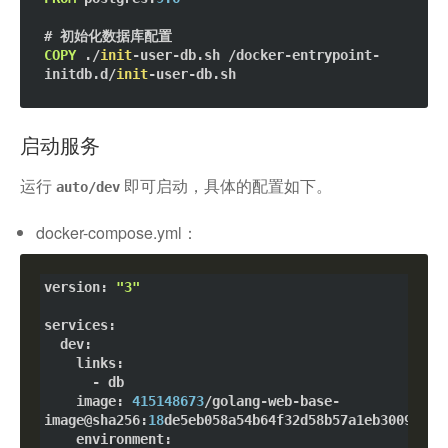
COPY
 ./
init
-user-db.sh /docker-entrypoint-
initdb.d/
init
启动服务
运行
即可启动，具体的配置如下。
auto/dev
docker-compose.yml：
version: 
"3"
services:

  dev:

    links:

      - db

    image: 
415148673
/golang-web-base-
image@sha256:
18
de5eb058a54b64f32d58b57a1eb3009b9ed
    environment:
