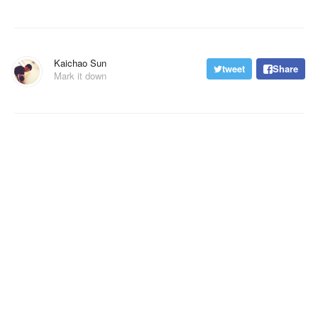
Kaichao Sun
tweet
Share
Mark it down