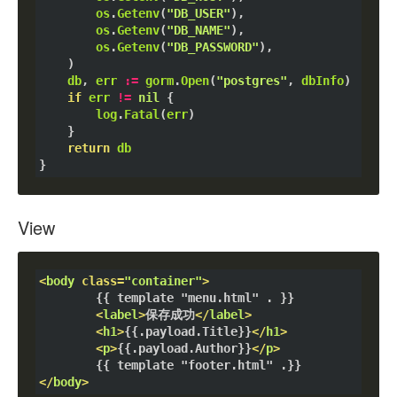
os
.
Getenv
(
"DB_USER"
),

os
.
Getenv
(
"DB_NAME"
),

os
.
Getenv
(
"DB_PASSWORD"
),

	)

db
, 
err
:=
gorm
.
Open
(
"postgres"
, 
dbInfo
)

if
err
!=
nil
 {

log
.
Fatal
(
err
)

	}

return
db
View
<
body
class
=
"container"
>
		{{ template "menu.html" . }}

<
label
>
保存成功
</
label
>
<
h1
>
{{.payload.Title}}
</
h1
>
<
p
>
{{.payload.Author}}
</
p
>
</
body
>