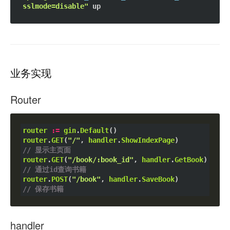
sslmode=disable"
业务实现
Router
router
:=
gin
.
Default
router
.
GET
(
"/"
, 
handler
.
ShowIndexPage
)        
// 显示主页面
router
.
GET
(
"/book/:book_id"
, 
handler
.
GetBook
) 
// 通过id查询书籍
router
.
POST
(
"/book"
, 
handler
.
SaveBook
)        
// 保存书籍
handler