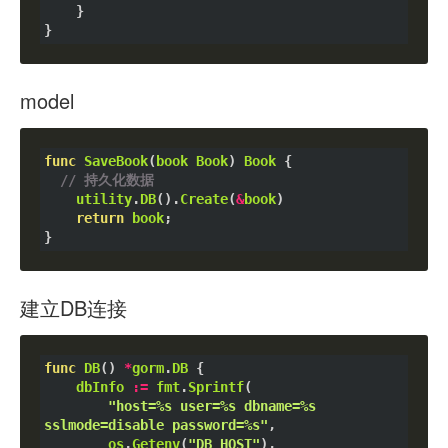
	}

model
func
SaveBook
(
book
Book
) 
Book
 {

// 持久化数据
utility
.
DB
().
Create
(
&
book
)

return
book
;

建立DB连接
func
DB
() 
*
gorm
.
DB
 {

dbInfo
:=
fmt
.
Sprintf
(

"host=%s user=%s dbname=%s 
sslmode=disable password=%s"
,

os
.
Getenv
(
"DB_HOST"
),
