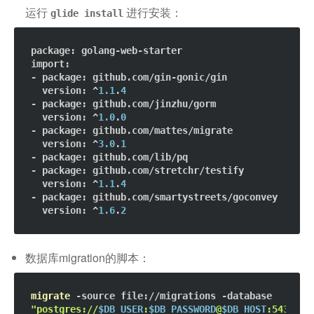
运行
进行安装：
glide install
package
import
:

- 
package
: github.com/gin-gonic/gin

version
: ^
1.1
.
4
- 
package
: github.com/jinzhu/gorm

version
: ^
1.0
.
0
- 
package
: github.com/mattes/migrate

version
: ^
3.0
.
1
- 
package
: github.com/lib/pq

- 
package
: github.com/stretchr/testify

version
: ^
1.1
.
4
- 
package
: github.com/smartystreets/goconvey

version
: ^
1.6
.
2
数据库migration的脚本：
migrate
 -source 
file://migrations
 -database 
"postgres://
$DB_USER
:
$DB_PASSWORD
@
$DB_HOST
:5432/
$D