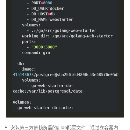
      - PORT
=
8080
      - DB_USER
=
docker

      - DB_HOST
=
db

      - DB_NAME
=
webstarter

    volumes:

      - .:/go/src/golang-web-starter

    working_dir: /go/src/golang-web-starter

    ports:

      - 
"3000:3000"
command
: gin

  db:

    image: 
415148673
/postgres@sha256:
6
d4800c53e68576e05d3a61f
    volumes:

      - go-web-starter-db-
cache:/var/lib/postgresql/data

volumes:

安装第三方依赖所需的glide配置文件，通过在容器内