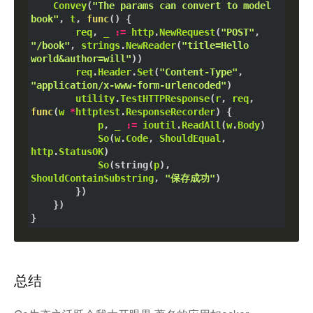
Convey
(
"The params can convert to model 
book"
, 
t
, 
func
() {

req
, 
_
:=
http
.
NewRequest
(
"POST"
, 
"/book"
, 
strings
.
NewReader
(
"title=Hello 
world&author=will"
))

req
.
Header
.
Set
(
"Content-Type"
, 
"application/x-www-form-urlencoded"
)

utility
.
TestHTTPResponse
(
r
, 
req
, 
func
(
w
*
httptest
.
ResponseRecorder
) {

p
, 
_
:=
ioutil
.
ReadAll
(
w
.
Body
)

So
(
w
.
Code
, 
ShouldEqual
, 
http
.
StatusOK
)

So
(
string
(
p
), 
ShouldContainSubstring
, 
"保存成功"
)

		})

	})

总结