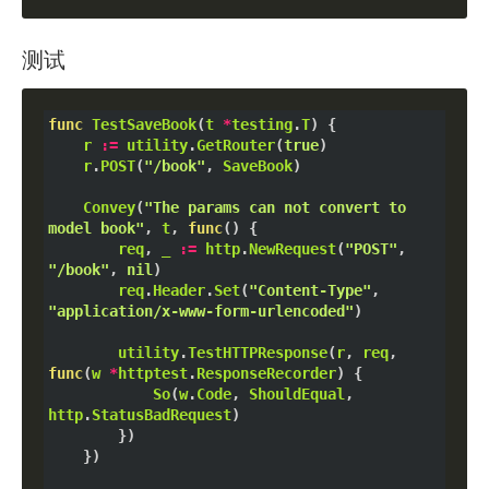
测试
func
TestSaveBook
(
t
*
testing
.
T
) {

r
:=
utility
.
GetRouter
(
true
)

r
.
POST
(
"/book"
, 
SaveBook
)

Convey
(
"The params can not convert to 
model book"
, 
t
, 
func
() {

req
, 
_
:=
http
.
NewRequest
(
"POST"
, 
"/book"
, 
nil
)

req
.
Header
.
Set
(
"Content-Type"
, 
"application/x-www-form-urlencoded"
)

utility
.
TestHTTPResponse
(
r
, 
req
, 
func
(
w
*
httptest
.
ResponseRecorder
) {

So
(
w
.
Code
, 
ShouldEqual
, 
http
.
StatusBadRequest
)

		})

	})
