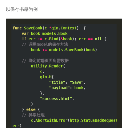
以保存书籍为例：
func
SaveBook
(
c
*
gin
.
Context
)  {

var
book
models
.
Book
if
err
:=
c
.
Bind
(
&
book
); 
err
==
nil
 {

// 调用model的保存方法
book
:=
models
.
SaveBook
(
book
)   

// 绑定前端页面所需数据
utility
.
Render
(

c
,

gin
.
H
{

"title"
: 
"Save"
,

"payload"
: 
book
,

			},

"success.html"
,

		)

	} 
else
 {

// 异常处理
c
.
AbortWithError
(
http
.
StatusBadRequest
, 
err
)
