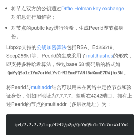
将节点双方的公钥通过
Diffie-Helman key exchange
对消息进行加解密；
对节点的public key进行哈希，生成PeerId即节点身
份。
Libp2p支持的
公钥加密算法
包括RSA、Ed25519、
Secp256k1等。PeerId的生成采用了
multihashes
的形式，
即支持多种哈希算法，经过base 58 编码后的格式如
。
QmYyQSo1c1Ym7orWxLYvCrM2EmxFTANf8wXmmE7DWjhx5N
将PeerId与
multiaddr
结合可以用来在网络中定位节点和验
证身份，例如IP地址为7.7.7.7、监听在4242端口、拥有上
述PeerId的节点的multiaddr（多层次地址）为：