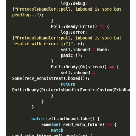
                    log::debug
!
(
"ProtocolsHandler::poll, inbound is some but 
pending..."
);

                }

                Poll::Ready(Err(e)) 
=
>
 {

                    log::error
!
(
"ProtocolsHandler::poll, inbound is some but 
resolve with error: {:?}"
, e);

                    self.inbound 
=
 None;

                    panic
!
();

                }

                Poll::Ready(Ok(stream)) 
=
>
 {

                    self.inbound 
=
Some(recv_echo(stream).boxed());

return
Poll::Ready(ProtocolsHandlerEvent::Custom(EchoHandl
                }

            }

        }

match
 self.outbound.take() {

            Some(
mut
 send_echo_future) 
=
>
 {

match