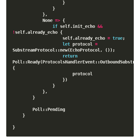
                    }

                }

            },

            None 
=
>
 {

if
 self.init_echo 
&
&
!
self.already_echo {

                    self.already_echo 
=
true
;

let
 protocol 
=
SubstreamProtocol::new(EchoProtocol, ());

return
Poll::Ready(ProtocolsHandlerEvent::OutboundSubstrea
{

                        protocol

                    })

                }

            },

        }

        Poll::Pending

    }
