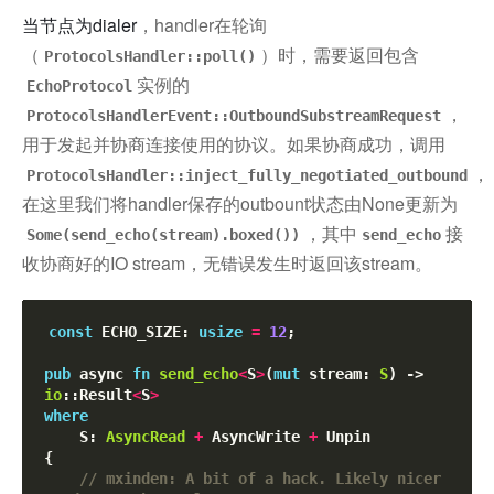
当节点为dialer
，handler在轮询
（
）时，需要返回包含
ProtocolsHandler::poll()
实例的
EchoProtocol
，
ProtocolsHandlerEvent::OutboundSubstreamRequest
用于发起并协商连接使用的协议。如果协商成功，调用
，
ProtocolsHandler::inject_fully_negotiated_outbound
在这里我们将handler保存的outbount状态由None更新为
，其中
接
Some(send_echo(stream).boxed())
send_echo
收协商好的IO stream，无错误发生时返回该stream。
const
 ECHO_SIZE: 
usize
=
12
;

pub
 async 
fn
send_echo
<
S
>
(
mut
 stream: 
S
) -> 
io
::Result
<
S
>
where
    S: 
AsyncRead
+
 AsyncWrite 
+
 Unpin

{

// mxinden: A bit of a hack. Likely nicer 