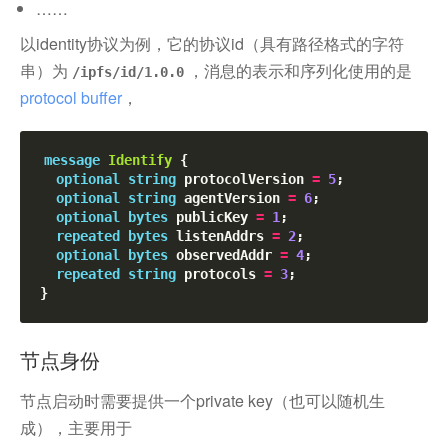
……
以identity协议为例，它的协议id（具有路径格式的字符
串）为
，消息的表示和序列化使用的是
/ipfs/id/1.0.0
protocol buffer
，
message
Identify
 {
optional
string
 protocolVersion 
=
5
;
optional
string
 agentVersion 
=
6
;
optional
bytes
 publicKey 
=
1
;
repeated
bytes
 listenAddrs 
=
2
;
optional
bytes
 observedAddr 
=
4
;
repeated
string
 protocols 
=
3
;
}
节点身份
节点启动时需要提供一个private key（也可以随机生
成），主要用于