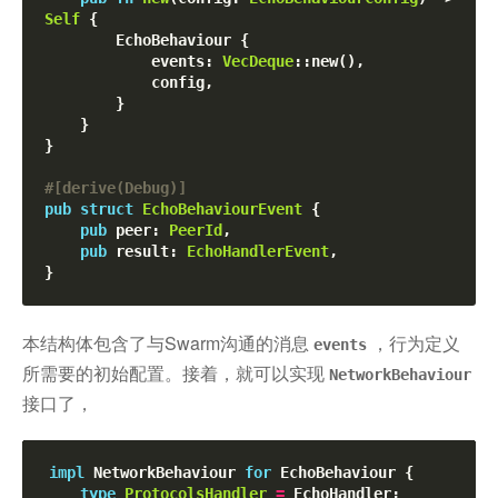
Self
 {

        EchoBehaviour {

            events: 
VecDeque
::new(),

            config,

        }

    }

}

#[
derive(Debug)
]
pub
struct
EchoBehaviourEvent
 {

pub
 peer: 
PeerId
,

pub
 result: 
EchoHandlerEvent
,

本结构体包含了与Swarm沟通的消息
，行为定义
events
所需要的初始配置。接着，就可以实现
NetworkBehaviour
接口了，
impl
 NetworkBehaviour 
for
 EchoBehaviour {

type
ProtocolsHandler
=
 EchoHandler;
