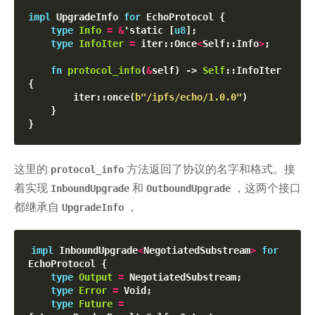
impl
 UpgradeInfo 
for
 EchoProtocol {

type
Info
=
&
'static [
u8
];

type
InfoIter
=
 iter::Once
<
Self::Info
>
;

fn
protocol_info
(
&
self) -> 
Self
::InfoIter 
{

        iter::once(
b"
/ipfs/echo/1.0.0
"
)

    }

这里的
方法返回了协议的名字和格式。接
protocol_info
着实现
和
，这两个接口
InboundUpgrade
OutboundUpgrade
都继承自
，
UpgradeInfo
impl
 InboundUpgrade
<
NegotiatedSubstream
>
for
EchoProtocol {

type
Output
=
 NegotiatedSubstream;

type
Error
=
 Void;

type
Future
=