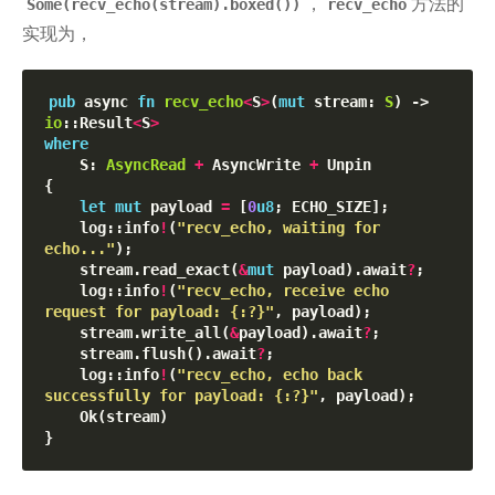
，
方法的
Some(recv_echo(stream).boxed())
recv_echo
实现为，
pub
 async 
fn
recv_echo
<
S
>
(
mut
 stream: 
S
) -> 
io
::Result
<
S
>
where
    S: 
AsyncRead
+
 AsyncWrite 
+
 Unpin

{

let
mut
 payload 
=
 [
0
u8
; ECHO_SIZE];

    log::info
!
(
"recv_echo, waiting for 
echo..."
);

    stream.read_exact(
&
mut
 payload).await
?
;

    log::info
!
(
"recv_echo, receive echo 
request for payload: {:?}"
, payload);

    stream.write_all(
&
payload).await
?
;

    stream.flush().await
?
;

    log::info
!
(
"recv_echo, echo back 
successfully for payload: {:?}"
, payload);

    Ok(stream)
