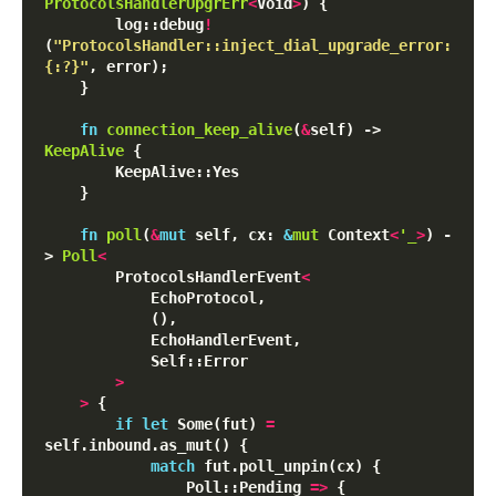
ProtocolsHandlerUpgrErr
<
Void
>
) {

        log::debug
!
(
"ProtocolsHandler::inject_dial_upgrade_error: 
{:?}"
, error);

    }

fn
connection_keep_alive
(
&
self) -> 
KeepAlive
 {

        KeepAlive::Yes

    }

fn
poll
(
&
mut
 self, cx: 
&
mut
 Context
<
'_
>
) -
> 
Poll
<
        ProtocolsHandlerEvent
<
            EchoProtocol,

            (),

            EchoHandlerEvent,

            Self::Error

>
>
 {

if
let
 Some(fut) 
=
self.inbound.as_mut() {

match
 fut.poll_unpin(cx) {

                Poll::Pending 
=
>
 {
