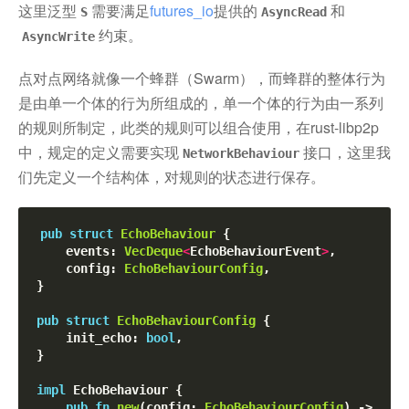
这里泛型
需要满足
futures_io
提供的
和
S
AsyncRead
约束。
AsyncWrite
点对点网络就像一个蜂群（Swarm），而蜂群的整体行为
是由单一个体的行为所组成的，单一个体的行为由一系列
的规则所制定，此类的规则可以组合使用，在rust-libp2p
中，规定的定义需要实现
接口，这里我
NetworkBehaviour
们先定义一个结构体，对规则的状态进行保存。
pub
struct
EchoBehaviour
 {

    events: 
VecDeque
<
EchoBehaviourEvent
>
,

    config: 
EchoBehaviourConfig
,

}

pub
struct
EchoBehaviourConfig
 {

    init_echo: 
bool
,

}

impl
 EchoBehaviour {

pub
fn
new
(config: 
EchoBehaviourConfig
) -> 