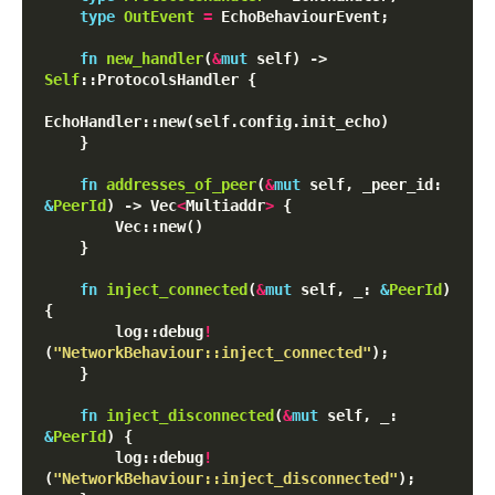
type
OutEvent
=
 EchoBehaviourEvent;

fn
new_handler
(
&
mut
 self) -> 
Self
::ProtocolsHandler {

EchoHandler::new(self.config.init_echo)

    }

fn
addresses_of_peer
(
&
mut
 self, _peer_id: 
&
PeerId
) -> Vec
<
Multiaddr
>
 {

        Vec::new()

    }

fn
inject_connected
(
&
mut
 self, _: 
&
PeerId
) 
{

        log::debug
!
(
"NetworkBehaviour::inject_connected"
);

    }

fn
inject_disconnected
(
&
mut
 self, _: 
&
PeerId
) {

        log::debug
!
(
"NetworkBehaviour::inject_disconnected"
);
