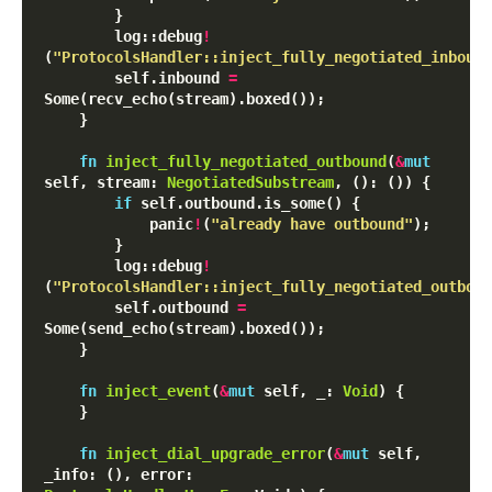
        }

        log::debug
!
(
"ProtocolsHandler::inject_fully_negotiated_inbound
        self.inbound 
=
Some(recv_echo(stream).boxed());

    }

fn
inject_fully_negotiated_outbound
(
&
mut
self, stream: 
NegotiatedSubstream
, (): ()) {

if
 self.outbound.is_some() {

            panic
!
(
"already have outbound"
);

        }

        log::debug
!
(
"ProtocolsHandler::inject_fully_negotiated_outboun
        self.outbound 
=
Some(send_echo(stream).boxed());

    }

fn
inject_event
(
&
mut
 self, _: 
Void
) {

    }

fn
inject_dial_upgrade_error
(
&
mut
 self, 
_info: (), error: 