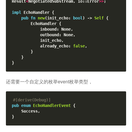
Result
<
NegotiatedSubstream, io::Error
>
>
;

impl
 EchoHandler {

pub
fn
new
(init_echo: 
bool
) -> 
Self
 {

        EchoHandler {

            inbound: None,

            outbound: None,

            init_echo,

            already_echo: 
false
,

        }

    }

还需要一个自定义的枚举event枚举类型，
#[
derive(Debug)
]
pub
enum
EchoHandlerEvent
 {

    Success,
