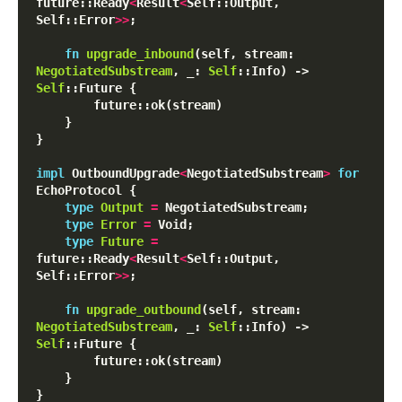
future::Ready
<
Result
<
Self::Output, 
Self::Error
>
>
;

fn
upgrade_inbound
(self, stream: 
NegotiatedSubstream
, _: 
Self
::Info) -> 
Self
::Future {

        future::ok(stream)

    }

}

impl
 OutboundUpgrade
<
NegotiatedSubstream
>
for
EchoProtocol {

type
Output
=
 NegotiatedSubstream;

type
Error
=
 Void;

type
Future
=
future::Ready
<
Result
<
Self::Output, 
Self::Error
>
>
;

fn
upgrade_outbound
(self, stream: 
NegotiatedSubstream
, _: 
Self
::Info) -> 
Self
::Future {

        future::ok(stream)

    }
