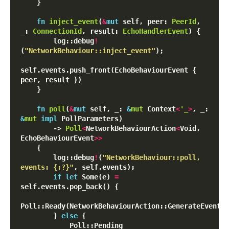
    }

fn
inject_event
(
&
mut
 self, peer: 
PeerId
, 
_: 
ConnectionId
, result: 
EchoHandlerEvent
) {

        log::debug
!
(
"NetworkBehaviour::inject_event"
);

self.events.push_front(EchoBehaviourEvent { 
peer, result })

    }

fn
poll
(
&
mut
 self, _: 
&
mut
 Context
<
'_
>
, _: 
&
mut
impl
 PollParameters)

        -> 
Poll
<
NetworkBehaviourAction
<
Void, 
EchoBehaviourEvent
>
>
    {

        log::debug
!
(
"NetworkBehaviour::poll, 
events: {:?}"
, self.events);

if
let
 Some(e) 
=
self.events.pop_back() {

Poll::Ready(NetworkBehaviourAction::GenerateEvent(e
        } 
else
 {

            Poll::Pending
