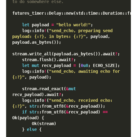
futures_timer::Delay::new(std::time::Duration::from
let
 payload 
=
"hello world!"
;

    log::info
!
(
"send_echo, preparing send 
payload: {:?}, in bytes: {:?}"
, payload, 
payload.as_bytes());

stream.write_all(payload.as_bytes()).await
?
;

    stream.flush().await
?
;

let
mut
 recv_payload 
=
 [
0
u8
; ECHO_SIZE];

    log::info
!
(
"send_echo, awaiting echo for 
{:?}"
, payload);

    stream.read_exact(
&
mut
recv_payload).await
?
;

    log::info
!
(
"send_echo, received echo: 
{:?}"
, 
str
::from_utf8(
&
recv_payload));

if
str
::from_utf8(
&
recv_payload) 
=
=
Ok(payload) {

        Ok(stream)

    } 
else
 {
