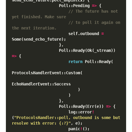
send_echo_future.poll_unpin(cx) {

                    Poll::Pending 
=
>
 {

// The future has not 
// to poll it again on 
                        self.outbound 
=
Some(send_echo_future);

                    },

                    Poll::Ready(Ok(_stream)) 
=
>
 {

return
 Poll::Ready(

ProtocolsHandlerEvent::Custom(

EchoHandlerEvent::Success

                            )

                        )

                    },

                    Poll::Ready(Err(e)) 
=
>
 {

                        log::error
!
(
"ProtocolsHandler::poll, outbound is some but 
resolve with error: {:?}"
, e);

                        panic
!
();
