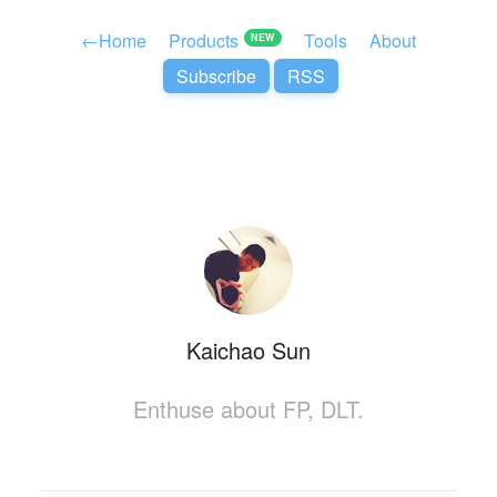
←
Home
Products
Tools
About
NEW
Subscribe
RSS
Kaichao Sun
Enthuse about FP, DLT.